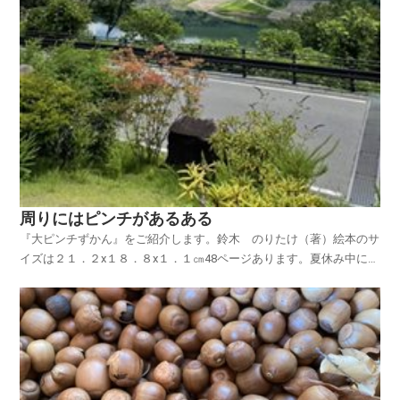
周りにはピンチがあるある
『大ピンチずかん』をご紹介します。鈴木 のりたけ（著）絵本のサ
イズは２１．２x１８．８x１．１㎝48ページあります。夏休み中にも
ピンチはいろいろあるでしょう。この絵本『大ピンチずかん』には、
子どもたちが遭遇するさまざまなピンチの事例が数多く描かれていま
す。これらのピンチの深刻度と発生しやすさは、数字...