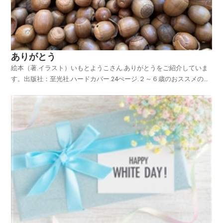
ありがとう
絵本（著.イラスト）いもとようこさん.ありがとうをご紹介していま
す。出版社：至光社.ハードカバー.24ぺージ.２～６歳のおススメの絵
本ですが、大人の方にもおススメの絵本です。どんぐり山へ向かう、
りすの親子の心温まる冒険が繰り広げられます。お気に入りのどんぐ
りをたくさん集め、その美味しい瞬間を心待ちに...