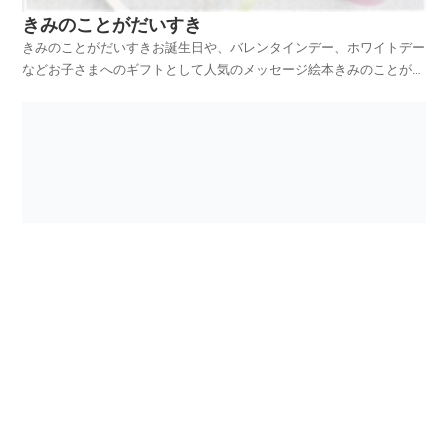
きみのことがだいすき
きみのことがだいすきお誕生日や、バレンタインデー、ホワイトデー
などお子さまへのギフトとして人気のメッセージ絵本きみのことがだ
いすきをご紹介します。物語の場所は、小さな動物たちが住む森で
す。のぞいてみると、そこはやさしさに満ちていました。「悲しい気
持ちは、ふたをしなくてもいいんだよ。」「何かを上手にで...