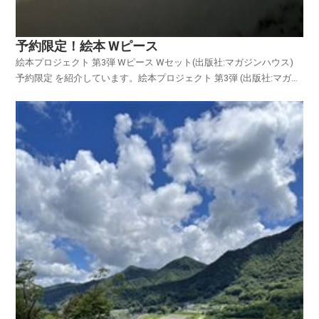
予約限定！絵本 Wピース
絵本プロジェクト 第3弾 Wピース Wセット(出版社:マガジンハウス)
予約限定 を紹介しています。絵本プロジェクト 第3弾 (出版社:マガジ
ンハウス) 予約限定 WピースWセットの物語は...第１弾「♪ピンポン
パンポンプー」と第2弾「パリン グリン ドーン」に登場するのんちゃ
んとびりーくん、そして...