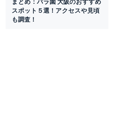
まとめ：バラ園 大阪のおすすめ
スポット５選！アクセスや見頃
も調査！
バラ園 大阪のおすすめ スポット
５
選！アクセス
や見頃も調査！のまとめとなります。
大阪には都会の中心で手軽に訪れることができる
バラ園から広大な自然に囲まれたスポットまで幅
広いバラ園が点在しています。
バラ園 大阪の各園とも無料で楽しめるところや低