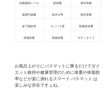
内蔵脂肪レベル
筋肉量
体内年齢
基礎代謝量
体水分率
推定骨量
皮下脂肪率
タンパク質
除脂肪体重
体脂肪量
骨格筋量
ボディタイプ
お風呂上がりにバスマットに乗るだけでダイ
エット維持や健康管理のために体重や体脂肪
率などが楽に測れるスマート バスマット は
楽しみな存在ですょね。