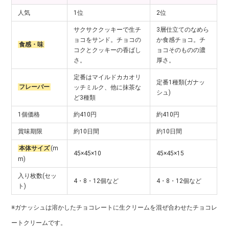
人気
1位
2位
サクサククッキーで生チ
3層仕立てのなめら
ョコをサンド。チョコの
か食感チョコ。チ
食感・味
コクとクッキーの香ばし
ョコそのものの濃
さ。
厚さ。
定番はマイルドカカオリ
定番1種類(ガナッ
フレーバー
ッチミルク、他に抹茶な
シュ)
ど3種類
1個価格
約410円
約410円
賞味期限
約10日間
約10日間
本体サイズ
(m
45×45×10
45×45×15
m)
入り枚数(セッ
4・8・12個など
4・8・12個など
ト)
※ガナッシュは溶かしたチョコレートに生クリームを混ぜ合わせたチョコレ
ートクリームです。