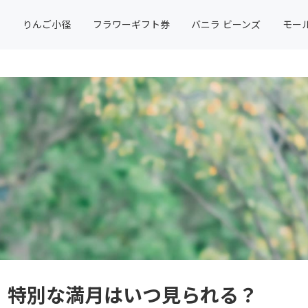
りんご小径
フラワーギフト券
バニラ ビーンズ
モー
ン ！特別な満月はいつ見られる？