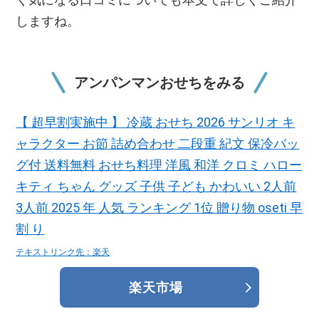
しますね。
アンパンマンおせちをみる
【 超早割実施中 】 冷蔵 おせち 2026 サンリオ キ
ャラクター お節 詰め合わせ 二段重 紀文 保冷バッ
グ付 送料無料 おせち料理 洋風 和洋 クロミ ハロー
キティ ちゃん グッズ 子供 子ども かわいい 2人前
3人前 2025 年 人気 ランキング 1位 贈り物 oseti 早
割 り
テキストリンク先：楽天
楽天市場