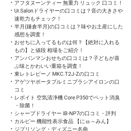
アフタヌーンティー 無重力 リュック 口コミ！
Ur.Salonドライヤーの口コミは？音の大きさや
速乾力もチェック！
半月(鎌倉半月)の口コミは？味やお土産にした
感想を調査！
おせちに入ってるものは何？【絶対に入れる
もの】と値段 相場をご紹介！
アンパンマンおせちの口コミは？子どもが喜
ぶ味とかわいい重箱を調査！
東レトレビーノ MKC.T2J-Zの口コミ
アゲツヤポータブルミニブラシアイロンの口
コミ
レボイト 空気清浄機 Core P350でペット消臭
・除菌！
シャープドライヤー IB-NP7の口コミ・評判
カルビー 機能性表示食品 【にゅ～みん】
ジブリソング・ディズニー名曲